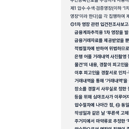
주민등록번호를 부정하게 사용하였
제1 압수·수색·검증영장(이하 ‘1차
영장’이라 한다)을 각 집행하여 
①
1차 영장 관련 입건전조사보고
금융계좌추적용 1차 영장을 발
금융거래자료를 제공받았을 뿐,
적법절차에 반하여 위법하므로 
은행 어플 거래내역 사진촬영 첨부
물건’의 내용, 경찰이 피고인
이후 피고인을 경찰서로 인치·
거래내역을 통해 ‘거래내역’을
장소를 경찰서 사무실로 정한 점
등을 위해 심야조사가 이루어지
압수절차에 나아간 점, ㉰ 동
작성일과 같은 날 ‘푸른색 고
주거지에서 마약류로 추정한 ‘