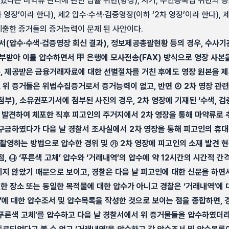
다는 마약류 관리에 관한 법률 위반(향정), 사기, 주민등록법 위반의 
 영장’이라 한다), 제2 압수·수색·검증영장(이하 ‘2차 영장’이라 한다), 
제출한 증거들의 증거능력이 문제 된 사안이다.
서(압수·수색·검증영장 회신 결과), 정보제공총괄현황 등의 경우, 수사
부받아 이를 압수하면서 甲 은행에 모사전송(FAX) 방식으로 영장 사본
 제공받은 금융거래자료에 대한 선별절차를 거친 후에도 영장 원본을 제
위 증거들은 위법수집증거로서 증거능력이 없고, 반면 ② 2차 영장 관
), 소유권포기서에 첨부된 사진의 경우, 2차 영장에 기재된 ‘수색, 검증할
을 발견하여 체포한 직후 피고인의 주거지에서 2차 영장을 통해 마약류로 추
구금하였다가 다음 날 경찰서 조사실에서 2차 영장을 통해 피고인의 휴대
 촬영하는 방법으로 압수한 경위 및 ㉮ 2차 영장에 피고인의 소재 발견 
, ㉯ ‘푸른색 고체’ 압수와 ‘거래내역’의 압수에 약 12시간의 시간적 
지 않았기 때문으로 보이고, 경찰은 다음 날 피고인에 대한 신문을 하면서
일한 장소 또는 동일한 목적물에 대한 압수가 아니고 경찰은 ‘거래내역’에
체’에 대한 압수조서 및 압수목록을 작성한 것으로 보이는 점을 종합하면,
푸른색 고체’를 압수하고 다음 날 경찰서에서 위 증거물들을 압수하였더라도