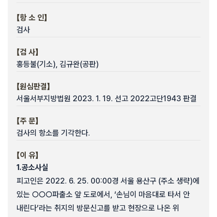
【항 소 인】
검사
【검 사】
홍등불(기소), 김규완(공판)
【원심판결】
서울서부지방법원 2023. 1. 19. 선고 2022고단1943 판결
【주 문】
검사의 항소를 기각한다.
【이 유】
1.
공소사실
피고인은 2022. 6. 25. 00:00경 서울 용산구 (주소 생략)에
있는 ○○○파출소 앞 도로에서, ‘손님이 마음대로 타서 안
내린다’라는 취지의 방문신고를 받고 현장으로 나온 위