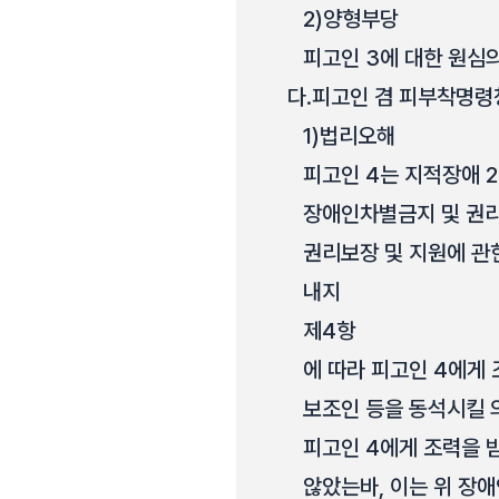
2)
양형부당
피고인 3에 대한 원심의
다.
피고인 겸 피부착명령청
1)
법리오해
피고인 4는 지적장애 
장애인차별금지 및 권리
권리보장 및 지원에 관한
내지
제4항
에 따라 피고인 4에게
보조인 등을 동석시킬 의무가
피고인 4에게 조력을 
않았는바, 이는 위 장