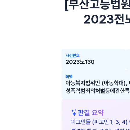
[부산고등법원(창
2023전노
사건번호
2023노130
죄명
아동복지법위반 (아동학대),
성폭력범죄의처벌등에관한특례
판결 요약
피고인들 (피고인 1, 3,