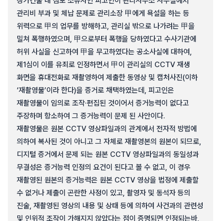
상가건물 내 점포 소유자인 피고인이 관리사무소 사무실에서
관리비 부과 및 체납 문제로 관리소장 甲에게 욕설을 하는 등
위력으로 甲의 업무를 방해하고, 관리실 밖으로 나가려는 甲을
밀쳐 폭행하였으며, 甲으로부터 폭행을 당하였다고 수사기관에
허위 사실을 신고하여 甲을 무고하였다는 공소사실에 대하여,
제1심이 이를 유죄로 인정하면서 甲이 관리실의 CCTV 재생
화면을 휴대전화로 재촬영하여 제출한 동영상 및 캡처사진(이하
‘재촬영물’이라 한다)을 증거로 채택하였는데, 피고인은
재촬영물이 임의로 조작·편집된 것이어서 증거능력이 없다고
주장하며 항소하여 그 증거능력이 문제 된 사안이다.
재촬영물은 원본 CCTV 영상파일과의 관계에서 전자적 방법에
의하여 복사된 것이 아니고 그 자체로 재촬영본의 원본이 되므로,
디지털 증거에서 문제 되는 원본 CCTV 영상파일과의 동일성과
무결성은 증거능력 인정의 요건이 된다고 볼 수 없고, 이 경우
재촬영된 원본의 증거능력은 원본 CCTV 영상을 법정에 제출할
수 없거나 제출이 곤란한 사정이 있고, 촬영자 및 동석자 등의
진술, 재촬영된 영상의 내용 및 상태 등에 의하여 사건과의 관련성
및 인위적 조작이 가해지지 않았다는 점이 증명되면 인정되는바,