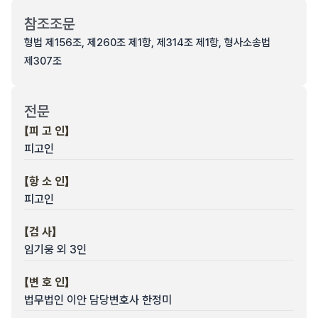
참조조문
형법 제156조, 제260조 제1항, 제314조 제1항, 형사소송법
제307조
전문
【피 고 인】
피고인
【항 소 인】
피고인
【검 사】
임기웅 외 3인
【변 호 인】
법무법인 이안 담당변호사 한정미