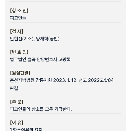
【항 소 인】
피고인들
【검 사】
안현선(기소), 양재혁(공판)
【변 호 인】
법무법인 율곡 담당변호사 고광록
【원심판결】
춘천지방법원 강릉지원 2023. 1. 12. 선고 2022고합84
판결
【주 문】
피고인들의 항소를 모두 기각한다.
【이 유】
1.
항소이유의 요지