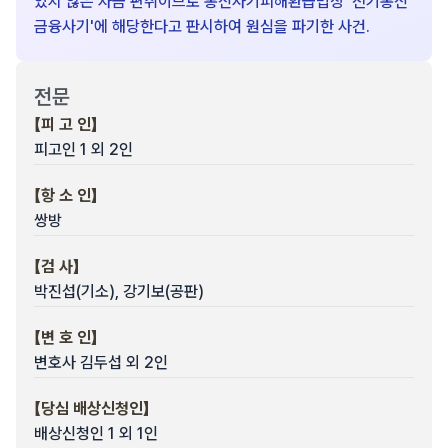
있지 않은 자금 편취이므로 통신사기피해환급법상 '전기통신
금융사기'에 해당한다고 판시하여 원심을 파기한 사건.
전문
【피 고 인】
피고인 1 외 2인
【항 소 인】
쌍방
【검 사】
박진섭(기소), 강기보(공판)
【변 호 인】
변호사 김두섭 외 2인
【당심 배상신청인】
배상신청인 1 외 1인