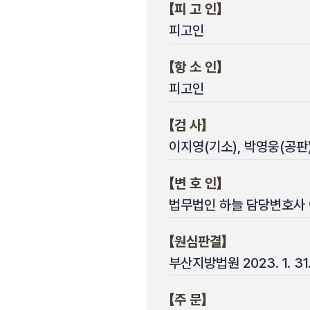
【피 고 인】
피고인
【항 소 인】
피고인
【검 사】
이지영(기소), 박영웅(공판
【변 호 인】
법무법인 하늘 담당변호사 
【원심판결】
부산지방법원 2023. 1. 3
【주 문】