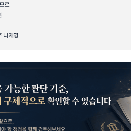
으므로
항
주 나재영