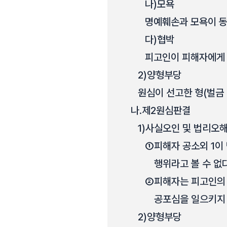
나)
모욕
명예훼손과 모욕이 
다)
협박
피고인이 피해자에게 
2)
양형부당
원심이 선고한 형(벌금 
나.
제2원심판결
1)
사실오인 및 법리오
①
피해자 공소외 1이
행위라고 볼 수 없다
②
피해자는 피고인의 
공포심을 일으키지
2)
양형부당