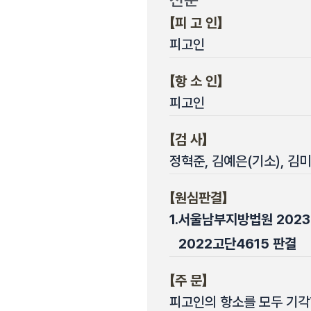
【피 고 인】
피고인
【항 소 인】
피고인
【검 사】
정혁준, 김예은(기소), 김
【원심판결】
1.
서울남부지방법원 2023. 4
2022고단4615 판결
【주 문】
피고인의 항소를 모두 기각