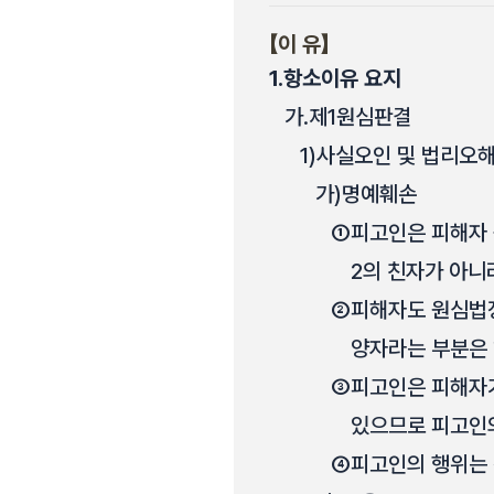
【이 유】
1.
항소이유 요지
가.
제1원심판결
1)
사실오인 및 법리오
가)
명예훼손
①
피고인은 피해자 
2의 친자가 아니
②
피해자도 원심법
양자라는 부분은 
③
피고인은 피해자가
있으므로 피고인의
④
피고인의 행위는 