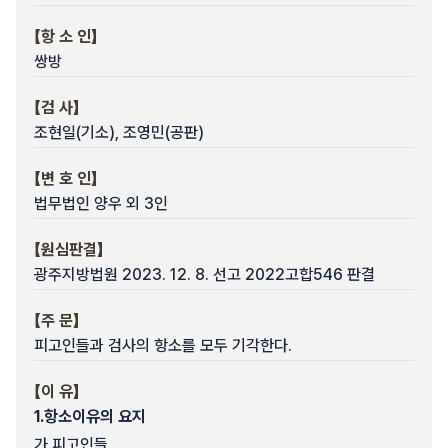
【항 소 인】
쌍방
【검 사】
조현일(기소), 조영민(공판)
【변 호 인】
법무법인 양우 외 3인
【원심판결】
광주지방법원 2023. 12. 8. 선고 2022고합546 판결
【주 문】
피고인들과 검사의 항소를 모두 기각한다.
【이 유】
1.
항소이유의 요지
가.
피고인들