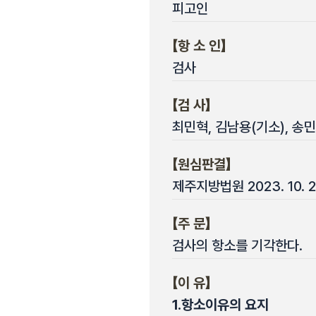
피고인
【항 소 인】
검사
【검 사】
최민혁, 김남용(기소), 송
【원심판결】
제주지방법원 2023. 10. 
【주 문】
검사의 항소를 기각한다.
【이 유】
1.
항소이유의 요지