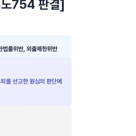
3노754 판결]
법률위반, 외출제한위반
 무죄를 선고한 원심의 판단에