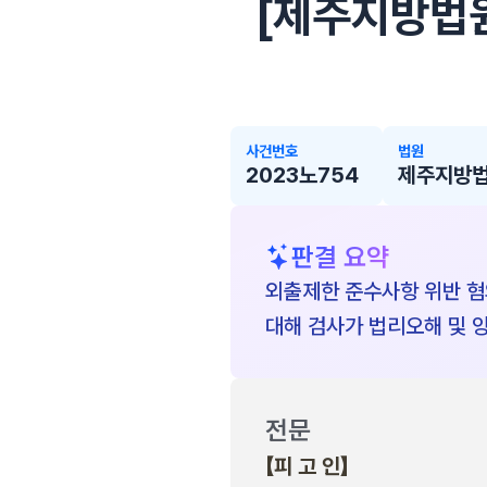
[제주지방법원 
사건번호
법원
2023노754
제주지방
판결 요약
외출제한 준수사항 위반 혐의
대해 검사가 법리오해 및 
전문
【피 고 인】