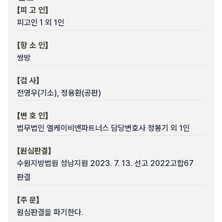
【피 고 인】
피고인 1 외 1인
【항 소 인】
쌍방
【검 사】
전영우(기소), 정용환(공판)
【변 호 인】
법무법인 엘케이비앤파트너스 담당변호사 정봉기 외 1인
【원심판결】
수원지방법원 성남지원 2023. 7. 13. 선고 2022고합67
판결
【주 문】
원심판결을 파기한다.