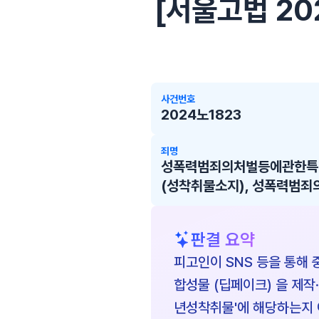
[서울고법 2024
사건번호
2024노1823
죄명
성폭력범죄의처벌등에관한특례
(성착취물소지), 성폭력범
판결 요약
피고인이 SNS 등을 통해 
합성물 (딥페이크) 을 제작
년성착취물'에 해당하는지 