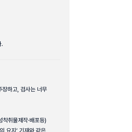
.
주장하고, 검사는 너무
(성착취물제작·배포등)
의 요지’ 기재와 같은