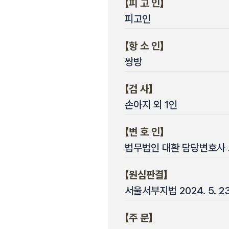
【피 고 인】
피고인
【항 소 인】
쌍방
【검 사】
손아지 외 1인
【변 호 인】
법무법인 대환 담당변호사
【원심판결】
서울서부지법 2024. 5. 2
【주 문】