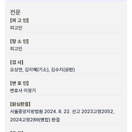
전문
【피 고 인】
피고인
【항 소 인】
피고인
【검 사】
오상연, 김지혜(기소), 김수지(공판)
【변 호 인】
변호사 이정기
【원심판결】
서울중앙지방법원 2024. 8. 22. 선고 2023고정2052,
2024고정289(병합) 판결