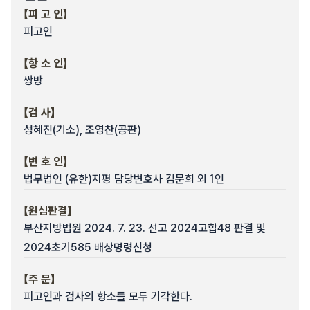
【피 고 인】
피고인
【항 소 인】
쌍방
【검 사】
성혜진(기소), 조영찬(공판)
【변 호 인】
법무법인 (유한)지평 담당변호사 김문희 외 1인
【원심판결】
부산지방법원 2024. 7. 23. 선고 2024고합48 판결 및
2024초기585 배상명령신청
【주 문】
피고인과 검사의 항소를 모두 기각한다.