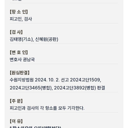
【항 소 인】
피고인, 검사
【검 사】
김태영(기소), 신혜원(공판)
【변 호 인】
변호사 권남국
【원심판결】
수원지방법원 2024. 10. 2. 선고 2024고단1509,
2024고단3465(병합), 2024고단3892(병합) 판결
【주 문】
피고인과 검사의 각 항소를 모두 기각한다.
【이 유】