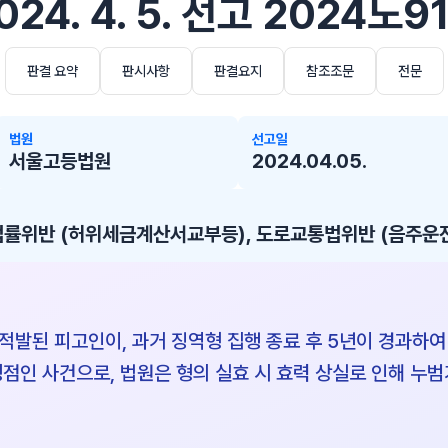
24. 4. 5. 선고 2024노91
판결 요약
판시사항
판결요지
참조조문
전문
법원
선고일
서울고등법원
2024.04.05.
률위반 (허위세금계산서교부등), 도로교통법위반 (음주운
적발된 피고인이, 과거 징역형 집행 종료 후 5년이 경과하여
점인 사건으로, 법원은 형의 실효 시 효력 상실로 인해 누범