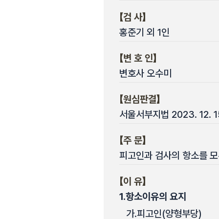
【검 사】
홍준기 외 1인
【변 호 인】
변호사 오수미
【원심판결】
서울서부지법 2023. 12. 
【주 문】
피고인과 검사의 항소를 모
【이 유】
1.
항소이유의 요지
가.
피고인(양형부당)