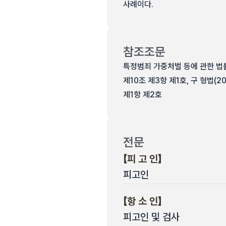
사례이다.
참조조문
특정범죄 가중처벌 등에 관한 법률 제
제10조 제3항 제1호, 구 형법(2
제1항 제2호
전문
【피 고 인】
피고인
【항 소 인】
피고인 및 검사