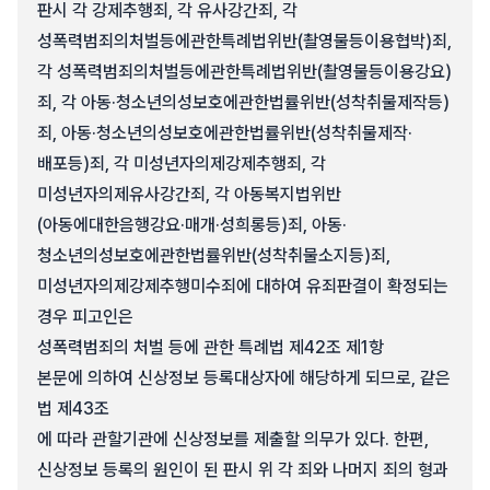
판시 각 강제추행죄, 각 유사강간죄, 각
성폭력범죄의처벌등에관한특례법위반(촬영물등이용협박)죄,
각 성폭력범죄의처벌등에관한특례법위반(촬영물등이용강요)
죄, 각 아동·청소년의성보호에관한법률위반(성착취물제작등)
죄, 아동·청소년의성보호에관한법률위반(성착취물제작·
배포등)죄, 각 미성년자의제강제추행죄, 각
미성년자의제유사강간죄, 각 아동복지법위반
(아동에대한음행강요·매개·성희롱등)죄, 아동·
청소년의성보호에관한법률위반(성착취물소지등)죄,
미성년자의제강제추행미수죄에 대하여 유죄판결이 확정되는
경우 피고인은
성폭력범죄의 처벌 등에 관한 특례법 제42조 제1항
본문에 의하여 신상정보 등록대상자에 해당하게 되므로, 같은
법 제43조
에 따라 관할기관에 신상정보를 제출할 의무가 있다. 한편,
신상정보 등록의 원인이 된 판시 위 각 죄와 나머지 죄의 형과