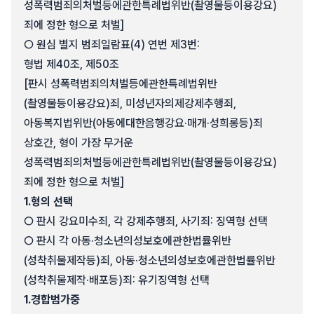
성폭력범죄의처벌등에관한특례법위반(촬영물등이용강요)
죄에 정한 형으로 처벌]
○ 원심 별지 범죄일람표(4) 연번 제3번:
형법 제40조, 제50조
[판시 성폭력범죄의처벌등에관한특례법위반
(촬영물등이용강요)죄, 미성년자의제강제추행죄,
아동복지법위반(아동에대한음행강요·매개·성희롱등)죄
상호간, 형이 가장 무거운
성폭력범죄의처벌등에관한특례법위반(촬영물등이용강요)
죄에 정한 형으로 처벌]
1.
형의 선택
○ 판시 강요미수죄, 각 강제추행죄, 사기죄: 징역형 선택
○ 판시 각 아동·청소년의성보호에관한법률위반
(성착취물제작등)죄, 아동·청소년의성보호에관한법률위반
(성착취물제작·배포등)죄: 유기징역형 선택
1.
경합범가중